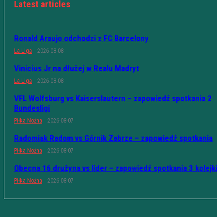
Latest articles
Ronald Araujo odchodzi z FC Barcelony
La Liga
2026-08-08
Vinicius Jr na dłużej w Realu Madryt
La Liga
2026-08-08
VFL Wolfsburg vs Kaiserslautern – zapowiedź spotkania 2
Bundesligi
Piłka Nożna
2026-08-07
Radomiak Radom vs Górnik Zabrze – zapowiedź spotkania
Piłka Nożna
2026-08-07
Obecna 16 drużyna vs lider – zapowiedź spotkania 3 kolejk
Piłka Nożna
2026-08-07