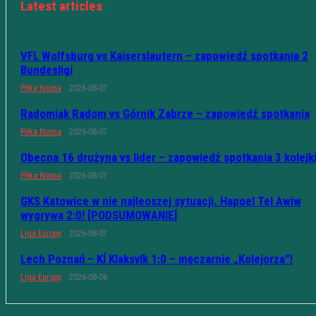
Latest articles
VFL Wolfsburg vs Kaiserslautern – zapowiedź spotkania 2
Bundesligi
Piłka Nożna
2026-08-07
Radomiak Radom vs Górnik Zabrze – zapowiedź spotkania
Piłka Nożna
2026-08-07
Obecna 16 drużyna vs lider – zapowiedź spotkania 3 kolejk
Piłka Nożna
2026-08-07
GKS Katowice w nie najleoszej sytuacji. Hapoel Tel Awiw
wygrywa 2:0! [PODSUMOWANIE]
Liga Europy
2026-08-07
Lech Poznań – KÍ Klaksvík 1:0 – męczarnie „Kolejorza”!
Liga Europy
2026-08-06