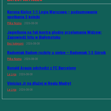
Korona Kielce 1:1 Legia Warszawa – podsumowanie
spotkania 3 kolejki
Piłka Nożna
2026-08-08
Jagiellonia na fali kontra głodny przełamania Widzew:
Zapowiedź hitu w Białymstoku
Bez kategorii
2026-08-08
Radomiak Radom rozbity u siebie – Radomiak 1:3 Górnik
Piłka Nożna
2026-08-08
Ronald Araujo odchodzi z FC Barcelony
La Liga
2026-08-08
Vinicius Jr na dłużej w Realu Madryt
La Liga
2026-08-08