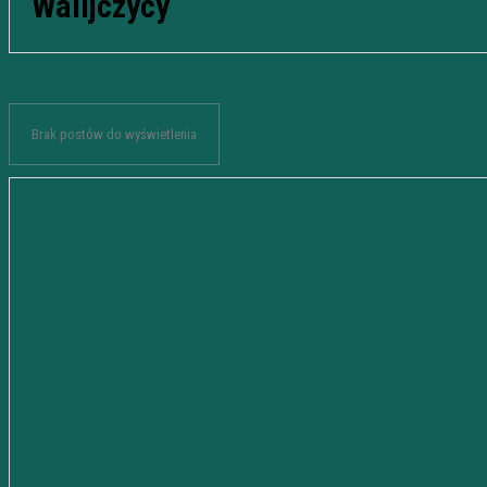
Walijczycy
Brak postów do wyświetlenia