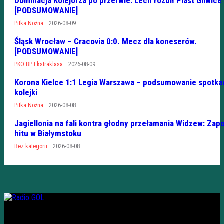
Dominacja Kolejorza po przerwie: Lech rozbił Piast Gliwice
[PODSUMOWANIE]
Piłka Nożna
2026-08-09
Śląsk Wrocław – Cracovia 0:0. Mecz dla koneserów.
[PODSUMOWANIE]
PKO BP Ekstraklasa
2026-08-09
Korona Kielce 1:1 Legia Warszawa – podsumowanie spotka
kolejki
Piłka Nożna
2026-08-08
Jagiellonia na fali kontra głodny przełamania Widzew: Zap
hitu w Białymstoku
Bez kategorii
2026-08-08