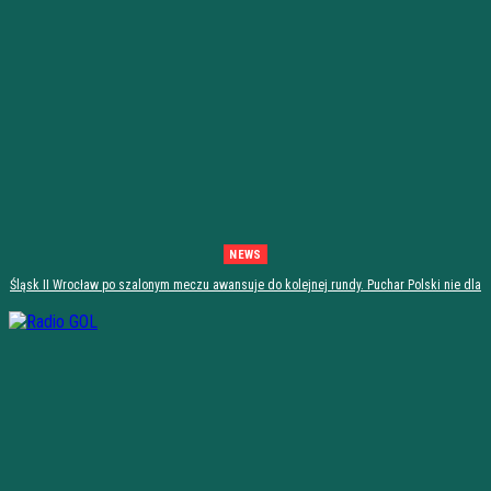
NEWS
Śląsk II Wrocław po szalonym meczu awansuje do kolejnej rundy. Puchar Polski nie dla
Stali Stalowa Wola! [PODSUMOWANIE]