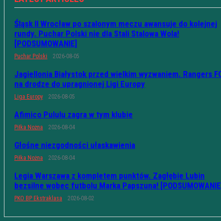
Śląsk II Wrocław po szalonym meczu awansuje do kolejnej
rundy. Puchar Polski nie dla Stali Stalowa Wola!
[PODSUMOWANIE]
Puchar Polski
2026-08-05
Jagiellonia Białystok przed wielkim wyzwaniem. Rangers F
na drodze do upragnionej Ligi Europy
Liga Europy
2026-08-05
Afimico Pululu zagra w tym klubie
Piłka Nożna
2026-08-04
Głośne niezgodności ułaskawienia
Piłka Nożna
2026-08-04
Legia Warszawa z kompletem punktów. Zagłębie Lubin
bezsilne wobec futbolu Marka Papszuna! [PODSUMOWANIE
PKO BP Ekstraklasa
2026-08-02