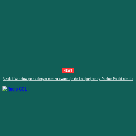
NEWS
Śląsk II Wrocław po szalonym meczu awansuje do kolejnej rundy. Puchar Polski nie dla
Stali Stalowa Wola! [PODSUMOWANIE]