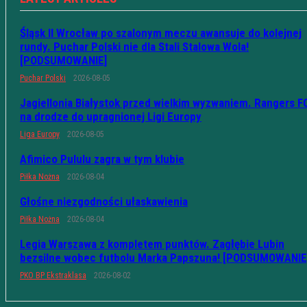
Śląsk II Wrocław po szalonym meczu awansuje do kolejnej
rundy. Puchar Polski nie dla Stali Stalowa Wola!
[PODSUMOWANIE]
Puchar Polski
2026-08-05
Jagiellonia Białystok przed wielkim wyzwaniem. Rangers F
na drodze do upragnionej Ligi Europy
Liga Europy
2026-08-05
Afimico Pululu zagra w tym klubie
Piłka Nożna
2026-08-04
Głośne niezgodności ułaskawienia
Piłka Nożna
2026-08-04
Legia Warszawa z kompletem punktów. Zagłębie Lubin
bezsilne wobec futbolu Marka Papszuna! [PODSUMOWANIE
PKO BP Ekstraklasa
2026-08-02