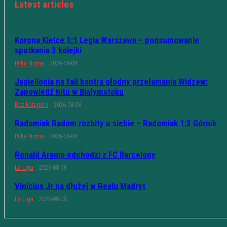
Latest articles
Korona Kielce 1:1 Legia Warszawa – podsumowanie
spotkania 3 kolejki
Piłka Nożna
2026-08-08
Jagiellonia na fali kontra głodny przełamania Widzew:
Zapowiedź hitu w Białymstoku
Bez kategorii
2026-08-08
Radomiak Radom rozbity u siebie – Radomiak 1:3 Górnik
Piłka Nożna
2026-08-08
Ronald Araujo odchodzi z FC Barcelony
La Liga
2026-08-08
Vinicius Jr na dłużej w Realu Madryt
La Liga
2026-08-08