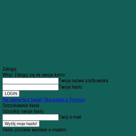
Zaloguj
Witaj! Zaloguj się na swoje konto
Twoja nazwa użytkownika
Twoje hasło
Nie pamiętasz hasła? Skorzystaj z Pomocy
Odzyskiwanie hasła
Odzyskaj swoje hasło
Twój e-mail
Hasło zostanie wysłane e-mailem.