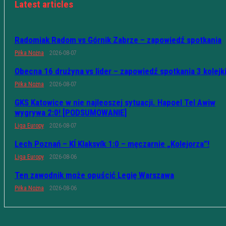
Latest articles
Radomiak Radom vs Górnik Zabrze – zapowiedź spotkania
Piłka Nożna
2026-08-07
Obecna 16 drużyna vs lider – zapowiedź spotkania 3 kolejk
Piłka Nożna
2026-08-07
GKS Katowice w nie najleoszej sytuacji. Hapoel Tel Awiw
wygrywa 2:0! [PODSUMOWANIE]
Liga Europy
2026-08-07
Lech Poznań – KÍ Klaksvík 1:0 – męczarnie „Kolejorza”!
Liga Europy
2026-08-06
Ten zawodnik może opuścić Legię Warszawa
Piłka Nożna
2026-08-06