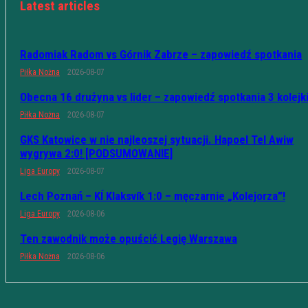
Latest articles
Radomiak Radom vs Górnik Zabrze – zapowiedź spotkania
Piłka Nożna
2026-08-07
Obecna 16 drużyna vs lider – zapowiedź spotkania 3 kolejk
Piłka Nożna
2026-08-07
GKS Katowice w nie najleoszej sytuacji. Hapoel Tel Awiw
wygrywa 2:0! [PODSUMOWANIE]
Liga Europy
2026-08-07
Lech Poznań – KÍ Klaksvík 1:0 – męczarnie „Kolejorza”!
Liga Europy
2026-08-06
Ten zawodnik może opuścić Legię Warszawa
Piłka Nożna
2026-08-06