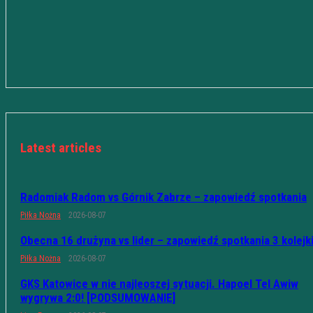
Latest articles
Radomiak Radom vs Górnik Zabrze – zapowiedź spotkania
Piłka Nożna
2026-08-07
Obecna 16 drużyna vs lider – zapowiedź spotkania 3 kolejk
Piłka Nożna
2026-08-07
GKS Katowice w nie najleoszej sytuacji. Hapoel Tel Awiw
wygrywa 2:0! [PODSUMOWANIE]