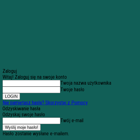
Zaloguj
Witaj! Zaloguj się na swoje konto
Twoja nazwa użytkownika
Twoje hasło
Nie pamiętasz hasła? Skorzystaj z Pomocy
Odzyskiwanie hasła
Odzyskaj swoje hasło
Twój e-mail
Hasło zostanie wysłane e-mailem.