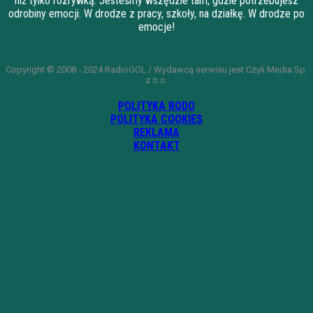
niż tylko rozrywką. Jesteśmy wszędzie tam, gdzie potrzebujesz
odrobiny emocji. W drodze z pracy, szkoły, na działkę. W drodze po
emocje!
Copyright © 2008 - 2024 RadioGOL / Wydawcą serwisu jest Czyli Media Sp.
z o.o.
POLITYKA RODO
POLITYKA COOKIES
REKLAMA
KONTAKT