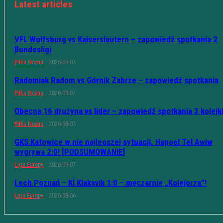
Latest articles
VFL Wolfsburg vs Kaiserslautern – zapowiedź spotkania 2
Bundesligi
Piłka Nożna
2026-08-07
Radomiak Radom vs Górnik Zabrze – zapowiedź spotkania
Piłka Nożna
2026-08-07
Obecna 16 drużyna vs lider – zapowiedź spotkania 3 kolejk
Piłka Nożna
2026-08-07
GKS Katowice w nie najleoszej sytuacji. Hapoel Tel Awiw
wygrywa 2:0! [PODSUMOWANIE]
Liga Europy
2026-08-07
Lech Poznań – KÍ Klaksvík 1:0 – męczarnie „Kolejorza”!
Liga Europy
2026-08-06