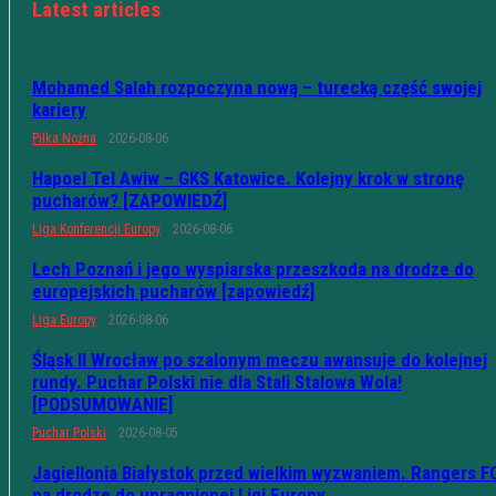
Latest articles
Mohamed Salah rozpoczyna nową – turecką część swojej
kariery
Piłka Nożna
2026-08-06
Hapoel Tel Awiw – GKS Katowice. Kolejny krok w stronę
pucharów? [ZAPOWIEDŹ]
Liga Konferencji Europy
2026-08-06
Lech Poznań i jego wyspiarska przeszkoda na drodze do
europejskich pucharów [zapowiedź]
Liga Europy
2026-08-06
Śląsk II Wrocław po szalonym meczu awansuje do kolejnej
rundy. Puchar Polski nie dla Stali Stalowa Wola!
[PODSUMOWANIE]
Puchar Polski
2026-08-05
Jagiellonia Białystok przed wielkim wyzwaniem. Rangers F
na drodze do upragnionej Ligi Europy