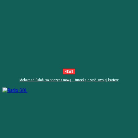
NEWS
Mohamed Salah rozpoczyna nową – turecką część swojej kariery