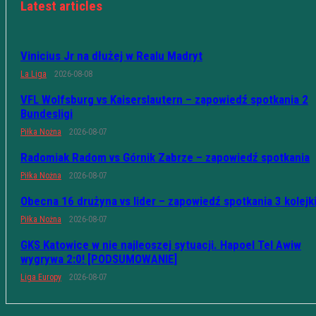
Latest articles
Vinicius Jr na dłużej w Realu Madryt
La Liga
2026-08-08
VFL Wolfsburg vs Kaiserslautern – zapowiedź spotkania 2
Bundesligi
Piłka Nożna
2026-08-07
Radomiak Radom vs Górnik Zabrze – zapowiedź spotkania
Piłka Nożna
2026-08-07
Obecna 16 drużyna vs lider – zapowiedź spotkania 3 kolejk
Piłka Nożna
2026-08-07
GKS Katowice w nie najleoszej sytuacji. Hapoel Tel Awiw
wygrywa 2:0! [PODSUMOWANIE]
Liga Europy
2026-08-07