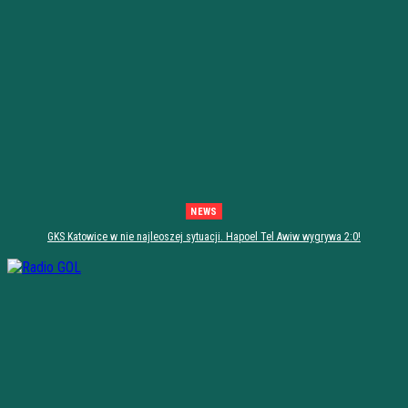
NEWS
GKS Katowice w nie najleoszej sytuacji. Hapoel Tel Awiw wygrywa 2:0!
[PODSUMOWANIE]