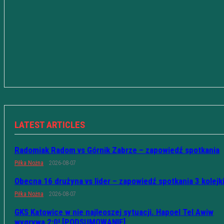
LATEST ARTICLES
Radomiak Radom vs Górnik Zabrze – zapowiedź spotkania
Piłka Nożna
2026-08-07
Obecna 16 drużyna vs lider – zapowiedź spotkania 3 kolejk
Piłka Nożna
2026-08-07
GKS Katowice w nie najleoszej sytuacji. Hapoel Tel Awiw
wygrywa 2:0! [PODSUMOWANIE]