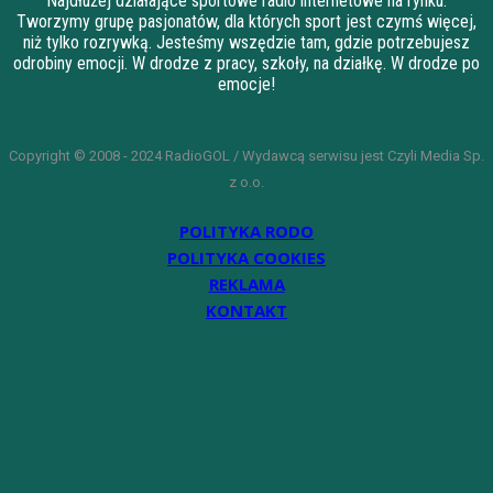
Najdłużej działające sportowe radio internetowe na rynku.
Tworzymy grupę pasjonatów, dla których sport jest czymś więcej,
niż tylko rozrywką. Jesteśmy wszędzie tam, gdzie potrzebujesz
odrobiny emocji. W drodze z pracy, szkoły, na działkę. W drodze po
emocje!
Copyright © 2008 - 2024 RadioGOL / Wydawcą serwisu jest Czyli Media Sp.
z o.o.
POLITYKA RODO
POLITYKA COOKIES
REKLAMA
KONTAKT