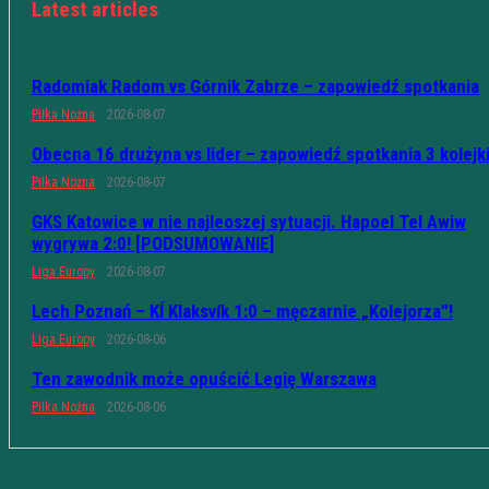
Latest articles
Radomiak Radom vs Górnik Zabrze – zapowiedź spotkania
Piłka Nożna
2026-08-07
Obecna 16 drużyna vs lider – zapowiedź spotkania 3 kolejk
Piłka Nożna
2026-08-07
GKS Katowice w nie najleoszej sytuacji. Hapoel Tel Awiw
wygrywa 2:0! [PODSUMOWANIE]
Liga Europy
2026-08-07
Lech Poznań – KÍ Klaksvík 1:0 – męczarnie „Kolejorza”!
Liga Europy
2026-08-06
Ten zawodnik może opuścić Legię Warszawa
Piłka Nożna
2026-08-06