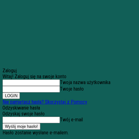
Zaloguj
Witaj! Zaloguj się na swoje konto
Twoja nazwa użytkownika
Twoje hasło
Nie pamiętasz hasła? Skorzystaj z Pomocy
Odzyskiwanie hasła
Odzyskaj swoje hasło
Twój e-mail
Hasło zostanie wysłane e-mailem.