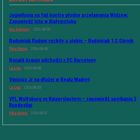
Jagiellonia na fali kontra głodny przełamania Widzew:
Zapowiedź hitu w Białymstoku
Bez kategorii
2026-08-08
Radomiak Radom rozbity u siebie – Radomiak 1:3 Górnik
Piłka Nożna
2026-08-08
Ronald Araujo odchodzi z FC Barcelony
La Liga
2026-08-08
Vinicius Jr na dłużej w Realu Madryt
La Liga
2026-08-08
VFL Wolfsburg vs Kaiserslautern – zapowiedź spotkania 2
Bundesligi
Piłka Nożna
2026-08-07