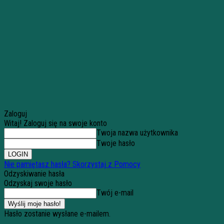
Zaloguj
Witaj! Zaloguj się na swoje konto
Twoja nazwa użytkownika
Twoje hasło
Nie pamiętasz hasła? Skorzystaj z Pomocy
Odzyskiwanie hasła
Odzyskaj swoje hasło
Twój e-mail
Hasło zostanie wysłane e-mailem.