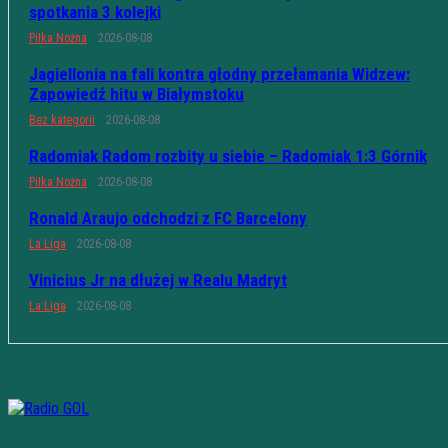
spotkania 3 kolejki
Piłka Nożna
2026-08-08
Jagiellonia na fali kontra głodny przełamania Widzew:
Zapowiedź hitu w Białymstoku
Bez kategorii
2026-08-08
Radomiak Radom rozbity u siebie – Radomiak 1:3 Górnik
Piłka Nożna
2026-08-08
Ronald Araujo odchodzi z FC Barcelony
La Liga
2026-08-08
Vinicius Jr na dłużej w Realu Madryt
La Liga
2026-08-08