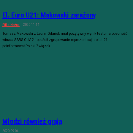
El. Euro U21: Makowski zarażony
2020-11-14
Piłka Nożna
Tomasz Makowski z Lechii Gdańsk miał pozytywny wynik testu na obecność
wirusa SARS-CoV-2 i opuścił zgrupowanie reprezentacji do lat 21 -
poinformował Polski Związek...
Młodzi również grają
2020-09-04