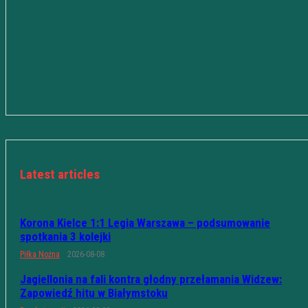
Latest articles
Korona Kielce 1:1 Legia Warszawa – podsumowanie
spotkania 3 kolejki
Piłka Nożna
2026-08-08
Jagiellonia na fali kontra głodny przełamania Widzew:
Zapowiedź hitu w Białymstoku