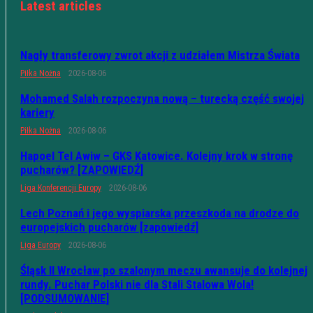
Latest articles
Nagły transferowy zwrot akcji z udziałem Mistrza Świata
Piłka Nożna
2026-08-06
Mohamed Salah rozpoczyna nową – turecką część swojej
kariery
Piłka Nożna
2026-08-06
Hapoel Tel Awiw – GKS Katowice. Kolejny krok w stronę
pucharów? [ZAPOWIEDŹ]
Liga Konferencji Europy
2026-08-06
Lech Poznań i jego wyspiarska przeszkoda na drodze do
europejskich pucharów [zapowiedź]
Liga Europy
2026-08-06
Śląsk II Wrocław po szalonym meczu awansuje do kolejnej
rundy. Puchar Polski nie dla Stali Stalowa Wola!
[PODSUMOWANIE]