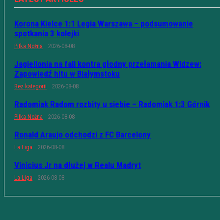
Korona Kielce 1:1 Legia Warszawa – podsumowanie
spotkania 3 kolejki
Piłka Nożna
2026-08-08
Jagiellonia na fali kontra głodny przełamania Widzew:
Zapowiedź hitu w Białymstoku
Bez kategorii
2026-08-08
Radomiak Radom rozbity u siebie – Radomiak 1:3 Górnik
Piłka Nożna
2026-08-08
Ronald Araujo odchodzi z FC Barcelony
La Liga
2026-08-08
Vinicius Jr na dłużej w Realu Madryt
La Liga
2026-08-08