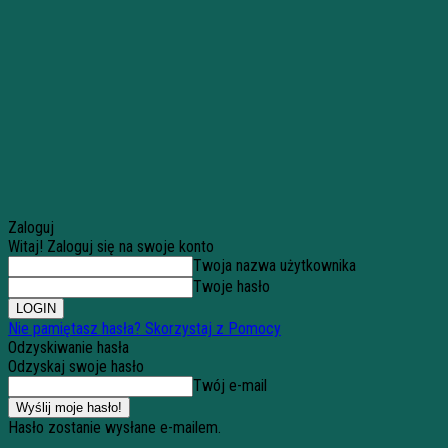
Zaloguj
Witaj! Zaloguj się na swoje konto
Twoja nazwa użytkownika
Twoje hasło
Nie pamiętasz hasła? Skorzystaj z Pomocy
Odzyskiwanie hasła
Odzyskaj swoje hasło
Twój e-mail
Hasło zostanie wysłane e-mailem.