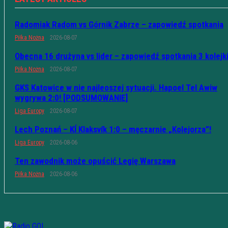
Radomiak Radom vs Górnik Zabrze – zapowiedź spotkania
Piłka Nożna
2026-08-07
Obecna 16 drużyna vs lider – zapowiedź spotkania 3 kolejk
Piłka Nożna
2026-08-07
GKS Katowice w nie najleoszej sytuacji. Hapoel Tel Awiw
wygrywa 2:0! [PODSUMOWANIE]
Liga Europy
2026-08-07
Lech Poznań – KÍ Klaksvík 1:0 – męczarnie „Kolejorza”!
Liga Europy
2026-08-06
Ten zawodnik może opuścić Legię Warszawa
Piłka Nożna
2026-08-06