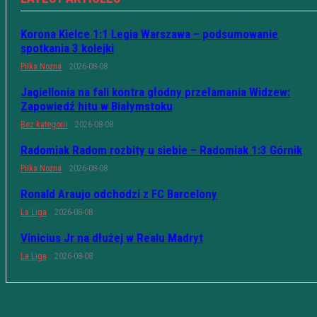
Korona Kielce 1:1 Legia Warszawa – podsumowanie
spotkania 3 kolejki
Piłka Nożna
2026-08-08
Jagiellonia na fali kontra głodny przełamania Widzew:
Zapowiedź hitu w Białymstoku
Bez kategorii
2026-08-08
Radomiak Radom rozbity u siebie – Radomiak 1:3 Górnik
Piłka Nożna
2026-08-08
Ronald Araujo odchodzi z FC Barcelony
La Liga
2026-08-08
Vinicius Jr na dłużej w Realu Madryt
La Liga
2026-08-08