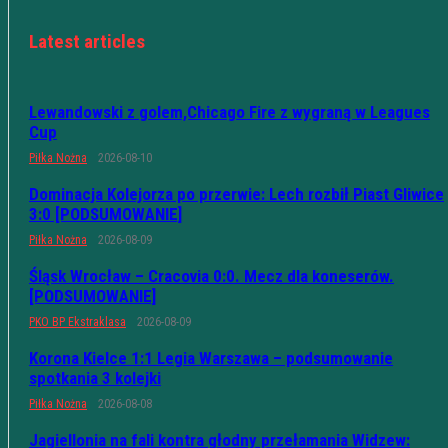
Latest articles
Lewandowski z golem,Chicago Fire z wygraną w Leagues
Cup
Piłka Nożna
2026-08-10
Dominacja Kolejorza po przerwie: Lech rozbił Piast Gliwice
3:0 [PODSUMOWANIE]
Piłka Nożna
2026-08-09
Śląsk Wrocław – Cracovia 0:0. Mecz dla koneserów.
[PODSUMOWANIE]
PKO BP Ekstraklasa
2026-08-09
Korona Kielce 1:1 Legia Warszawa – podsumowanie
spotkania 3 kolejki
Piłka Nożna
2026-08-08
Jagiellonia na fali kontra głodny przełamania Widzew: