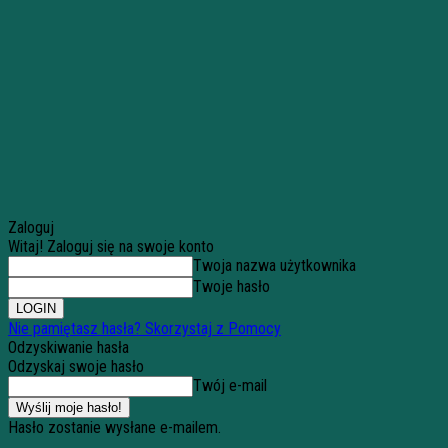
Zaloguj
Witaj! Zaloguj się na swoje konto
Twoja nazwa użytkownika
Twoje hasło
Nie pamiętasz hasła? Skorzystaj z Pomocy
Odzyskiwanie hasła
Odzyskaj swoje hasło
Twój e-mail
Hasło zostanie wysłane e-mailem.