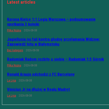
Latest articles
Korona Kielce 1:1 Legia Warszawa – podsumowanie
spotkania 3 kolejki
Piłka Nożna
2026-08-08
Jagiellonia na fali kontra głodny przełamania Widzew:
Zapowiedź hitu w Białymstoku
Bez kategorii
2026-08-08
Radomiak Radom rozbity u siebie – Radomiak 1:3 Górnik
Piłka Nożna
2026-08-08
Ronald Araujo odchodzi z FC Barcelony
La Liga
2026-08-08
Vinicius Jr na dłużej w Realu Madryt
La Liga
2026-08-08