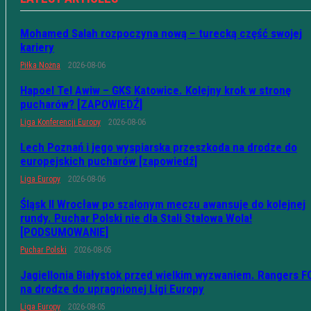
Mohamed Salah rozpoczyna nową – turecką część swojej
kariery
Piłka Nożna
2026-08-06
Hapoel Tel Awiw – GKS Katowice. Kolejny krok w stronę
pucharów? [ZAPOWIEDŹ]
Liga Konferencji Europy
2026-08-06
Lech Poznań i jego wyspiarska przeszkoda na drodze do
europejskich pucharów [zapowiedź]
Liga Europy
2026-08-06
Śląsk II Wrocław po szalonym meczu awansuje do kolejnej
rundy. Puchar Polski nie dla Stali Stalowa Wola!
[PODSUMOWANIE]
Puchar Polski
2026-08-05
Jagiellonia Białystok przed wielkim wyzwaniem. Rangers F
na drodze do upragnionej Ligi Europy
Liga Europy
2026-08-05