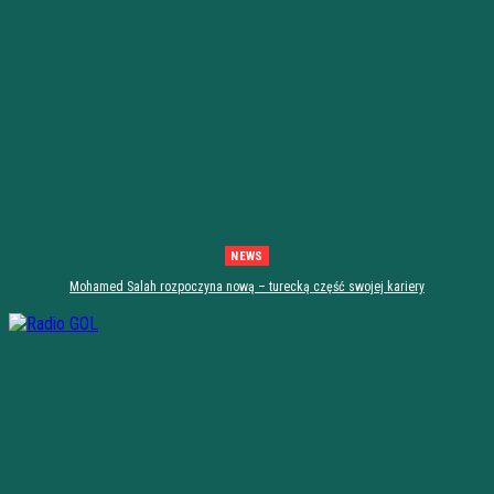
NEWS
Mohamed Salah rozpoczyna nową – turecką część swojej kariery