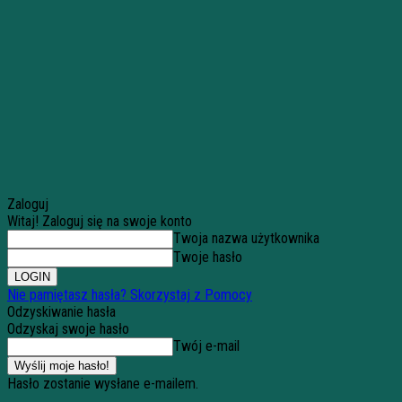
Zaloguj
Witaj! Zaloguj się na swoje konto
Twoja nazwa użytkownika
Twoje hasło
Nie pamiętasz hasła? Skorzystaj z Pomocy
Odzyskiwanie hasła
Odzyskaj swoje hasło
Twój e-mail
Hasło zostanie wysłane e-mailem.