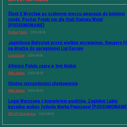
Śląsk II Wrocław po szalonym meczu awansuje do kolejnej
rundy. Puchar Polski nie dla Stali Stalowa Wola!
[PODSUMOWANIE]
Puchar Polski
2026-08-05
Jagiellonia Białystok przed wielkim wyzwaniem. Rangers F
na drodze do upragnionej Ligi Europy
Liga Europy
2026-08-05
Afimico Pululu zagra w tym klubie
Piłka Nożna
2026-08-04
Głośne niezgodności ułaskawienia
Piłka Nożna
2026-08-04
Legia Warszawa z kompletem punktów. Zagłębie Lubin
bezsilne wobec futbolu Marka Papszuna! [PODSUMOWANIE
PKO BP Ekstraklasa
2026-08-02