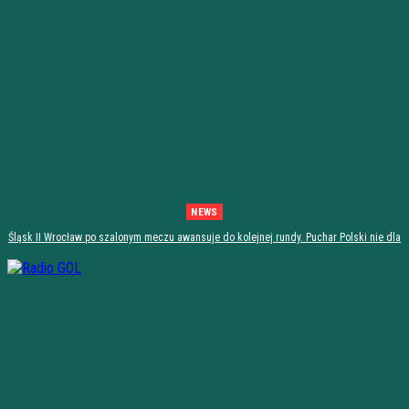
NEWS
Śląsk II Wrocław po szalonym meczu awansuje do kolejnej rundy. Puchar Polski nie dla
Stali Stalowa Wola! [PODSUMOWANIE]