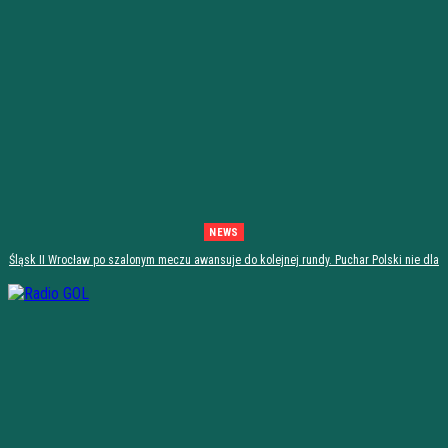
NEWS
Śląsk II Wrocław po szalonym meczu awansuje do kolejnej rundy. Puchar Polski nie dla
Stali Stalowa Wola! [PODSUMOWANIE]