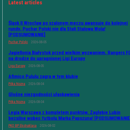
Latest articles
Śląsk II Wrocław po szalonym meczu awansuje do kolejnej
rundy. Puchar Polski nie dla Stali Stalowa Wola!
[PODSUMOWANIE]
Puchar Polski
2026-08-05
Jagiellonia Białystok przed wielkim wyzwaniem. Rangers F
na drodze do upragnionej Ligi Europy
Liga Europy
2026-08-05
Afimico Pululu zagra w tym klubie
Piłka Nożna
2026-08-04
Głośne niezgodności ułaskawienia
Piłka Nożna
2026-08-04
Legia Warszawa z kompletem punktów. Zagłębie Lubin
bezsilne wobec futbolu Marka Papszuna! [PODSUMOWANIE
PKO BP Ekstraklasa
2026-08-02