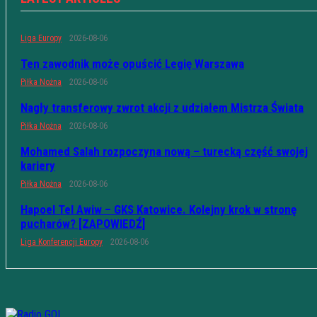
Liga Europy
2026-08-06
Ten zawodnik może opuścić Legię Warszawa
Piłka Nożna
2026-08-06
Nagły transferowy zwrot akcji z udziałem Mistrza Świata
Piłka Nożna
2026-08-06
Mohamed Salah rozpoczyna nową – turecką część swojej
kariery
Piłka Nożna
2026-08-06
Hapoel Tel Awiw – GKS Katowice. Kolejny krok w stronę
pucharów? [ZAPOWIEDŹ]
Liga Konferencji Europy
2026-08-06