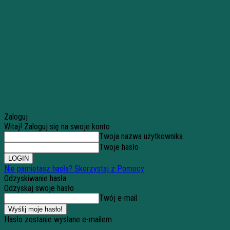
Zaloguj
Witaj! Zaloguj się na swoje konto
Twoja nazwa użytkownika
Twoje hasło
Nie pamiętasz hasła? Skorzystaj z Pomocy
Odzyskiwanie hasła
Odzyskaj swoje hasło
Twój e-mail
Hasło zostanie wysłane e-mailem.