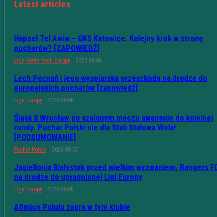
Latest articles
Hapoel Tel Awiw – GKS Katowice. Kolejny krok w stronę
pucharów? [ZAPOWIEDŹ]
Liga Konferencji Europy
2026-08-06
Lech Poznań i jego wyspiarska przeszkoda na drodze do
europejskich pucharów [zapowiedź]
Liga Europy
2026-08-06
Śląsk II Wrocław po szalonym meczu awansuje do kolejnej
rundy. Puchar Polski nie dla Stali Stalowa Wola!
[PODSUMOWANIE]
Puchar Polski
2026-08-05
Jagiellonia Białystok przed wielkim wyzwaniem. Rangers F
na drodze do upragnionej Ligi Europy
Liga Europy
2026-08-05
Afimico Pululu zagra w tym klubie