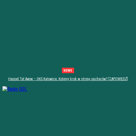
NEWS
Hapoel Tel Awiw – GKS Katowice. Kolejny krok w stronę pucharów? [ZAPOWIEDŹ]