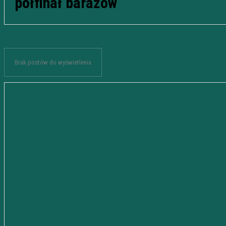
półfinał barażów
Brak postów do wyświetlenia