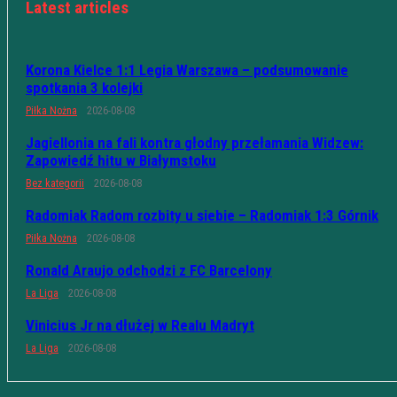
Latest articles
Korona Kielce 1:1 Legia Warszawa – podsumowanie
spotkania 3 kolejki
Piłka Nożna
2026-08-08
Jagiellonia na fali kontra głodny przełamania Widzew:
Zapowiedź hitu w Białymstoku
Bez kategorii
2026-08-08
Radomiak Radom rozbity u siebie – Radomiak 1:3 Górnik
Piłka Nożna
2026-08-08
Ronald Araujo odchodzi z FC Barcelony
La Liga
2026-08-08
Vinicius Jr na dłużej w Realu Madryt
La Liga
2026-08-08