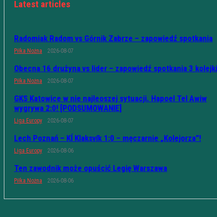
Latest articles
Radomiak Radom vs Górnik Zabrze – zapowiedź spotkania
Piłka Nożna
2026-08-07
Obecna 16 drużyna vs lider – zapowiedź spotkania 3 kolejk
Piłka Nożna
2026-08-07
GKS Katowice w nie najleoszej sytuacji. Hapoel Tel Awiw
wygrywa 2:0! [PODSUMOWANIE]
Liga Europy
2026-08-07
Lech Poznań – KÍ Klaksvík 1:0 – męczarnie „Kolejorza”!
Liga Europy
2026-08-06
Ten zawodnik może opuścić Legię Warszawa
Piłka Nożna
2026-08-06