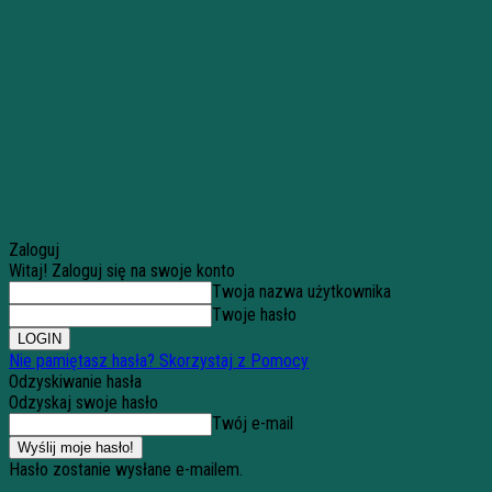
Zaloguj
Witaj! Zaloguj się na swoje konto
Twoja nazwa użytkownika
Twoje hasło
Nie pamiętasz hasła? Skorzystaj z Pomocy
Odzyskiwanie hasła
Odzyskaj swoje hasło
Twój e-mail
Hasło zostanie wysłane e-mailem.