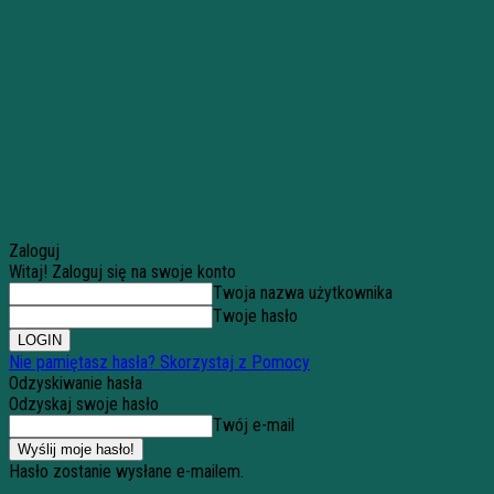
Zaloguj
Witaj! Zaloguj się na swoje konto
Twoja nazwa użytkownika
Twoje hasło
Nie pamiętasz hasła? Skorzystaj z Pomocy
Odzyskiwanie hasła
Odzyskaj swoje hasło
Twój e-mail
Hasło zostanie wysłane e-mailem.