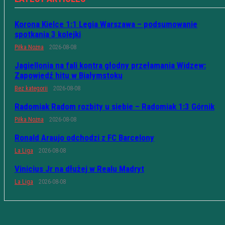
Korona Kielce 1:1 Legia Warszawa – podsumowanie
spotkania 3 kolejki
Piłka Nożna
2026-08-08
Jagiellonia na fali kontra głodny przełamania Widzew:
Zapowiedź hitu w Białymstoku
Bez kategorii
2026-08-08
Radomiak Radom rozbity u siebie – Radomiak 1:3 Górnik
Piłka Nożna
2026-08-08
Ronald Araujo odchodzi z FC Barcelony
La Liga
2026-08-08
Vinicius Jr na dłużej w Realu Madryt
La Liga
2026-08-08