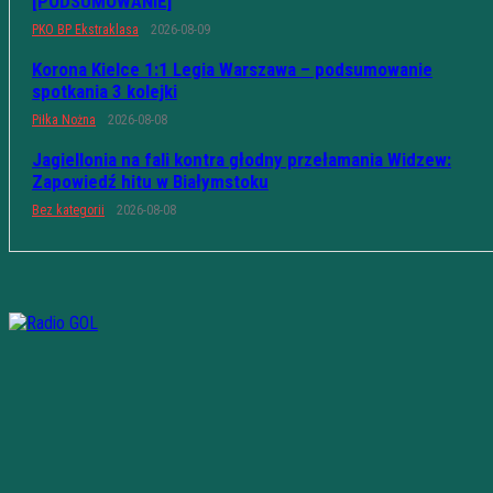
[PODSUMOWANIE]
PKO BP Ekstraklasa
2026-08-09
Korona Kielce 1:1 Legia Warszawa – podsumowanie
spotkania 3 kolejki
Piłka Nożna
2026-08-08
Jagiellonia na fali kontra głodny przełamania Widzew:
Zapowiedź hitu w Białymstoku
Bez kategorii
2026-08-08