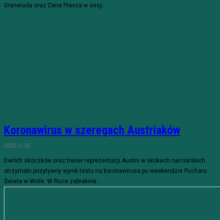
Graneruda oraz Cene Prevca w sesji...
Koronawirus w szeregach Austriaków
2020-11-25
Dwóch skoczków oraz trener reprezentacji Austrii w skokach narciarskich
otrzymało pozytywny wynik testu na koronawirusa po weekendzie Pucharu
Świata w Wiśle. W Ruce zabraknie...