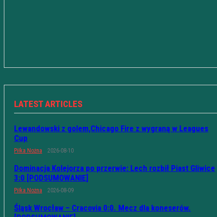
LATEST ARTICLES
Lewandowski z golem,Chicago Fire z wygraną w Leagues
Cup
Piłka Nożna
2026-08-10
Dominacja Kolejorza po przerwie: Lech rozbił Piast Gliwice
3:0 [PODSUMOWANIE]
Piłka Nożna
2026-08-09
Śląsk Wrocław – Cracovia 0:0. Mecz dla koneserów.