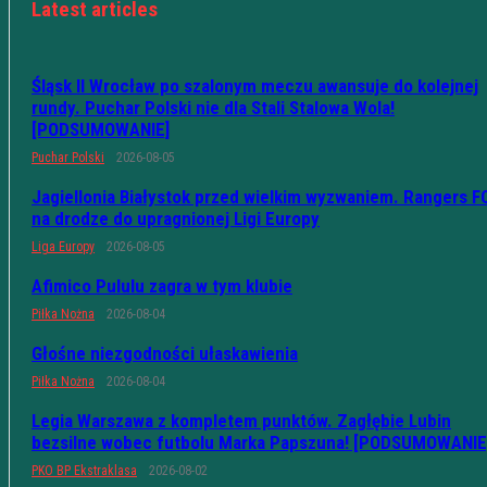
Latest articles
Śląsk II Wrocław po szalonym meczu awansuje do kolejnej
rundy. Puchar Polski nie dla Stali Stalowa Wola!
[PODSUMOWANIE]
Puchar Polski
2026-08-05
Jagiellonia Białystok przed wielkim wyzwaniem. Rangers F
na drodze do upragnionej Ligi Europy
Liga Europy
2026-08-05
Afimico Pululu zagra w tym klubie
Piłka Nożna
2026-08-04
Głośne niezgodności ułaskawienia
Piłka Nożna
2026-08-04
Legia Warszawa z kompletem punktów. Zagłębie Lubin
bezsilne wobec futbolu Marka Papszuna! [PODSUMOWANIE
PKO BP Ekstraklasa
2026-08-02