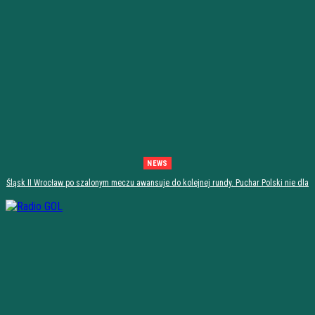
NEWS
Śląsk II Wrocław po szalonym meczu awansuje do kolejnej rundy. Puchar Polski nie dla
Stali Stalowa Wola! [PODSUMOWANIE]