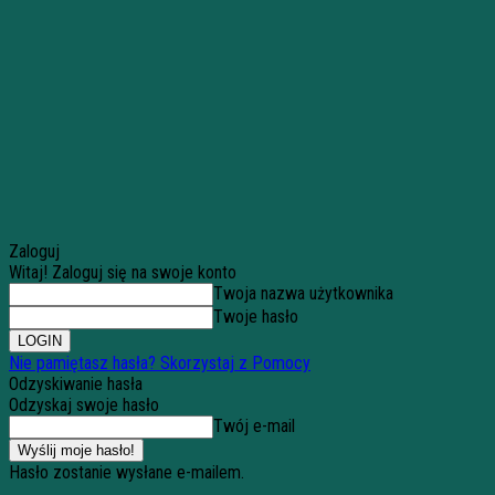
Zaloguj
Witaj! Zaloguj się na swoje konto
Twoja nazwa użytkownika
Twoje hasło
Nie pamiętasz hasła? Skorzystaj z Pomocy
Odzyskiwanie hasła
Odzyskaj swoje hasło
Twój e-mail
Hasło zostanie wysłane e-mailem.