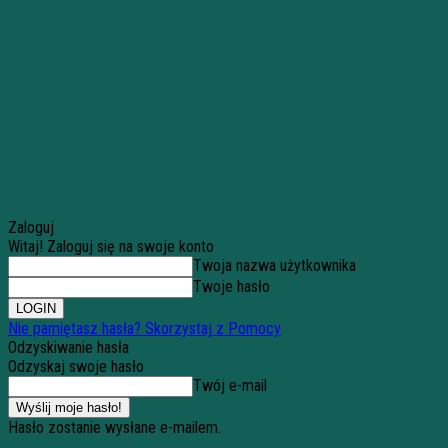
Zaloguj
Witaj! Zaloguj się na swoje konto
Twoja nazwa użytkownika
Twoje hasło
Nie pamiętasz hasła? Skorzystaj z Pomocy
Odzyskiwanie hasła
Odzyskaj swoje hasło
Twój e-mail
Hasło zostanie wysłane e-mailem.