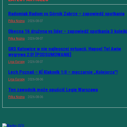
Radomiak Radom vs Górnik Zabrze – zapowiedź spotkania
Piłka Nożna
2026-08-07
Obecna 16 drużyna vs lider – zapowiedź spotkania 3 kolejk
Piłka Nożna
2026-08-07
GKS Katowice w nie najleoszej sytuacji. Hapoel Tel Awiw
wygrywa 2:0! [PODSUMOWANIE]
Liga Europy
2026-08-07
Lech Poznań – KÍ Klaksvík 1:0 – męczarnie „Kolejorza”!
Liga Europy
2026-08-06
Ten zawodnik może opuścić Legię Warszawa
Piłka Nożna
2026-08-06