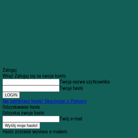
Zaloguj
Witaj! Zaloguj się na swoje konto
Twoja nazwa użytkownika
Twoje hasło
Nie pamiętasz hasła? Skorzystaj z Pomocy
Odzyskiwanie hasła
Odzyskaj swoje hasło
Twój e-mail
Hasło zostanie wysłane e-mailem.